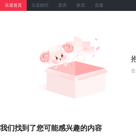
乐居首页
乐居财经
新房
家居
直播
去
我们找到了您可能感兴趣的内容