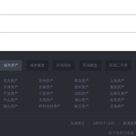
城市房产
城市楼盘
区域房价
区域楼盘
区域二手房
北京房产
苏州房产
青岛房产
上海房产
天津房产
长春房产
郑州房产
重庆房产
宁波房产
三亚房产
沈阳房产
石家庄房产
中山房产
太原房产
佛山房产
东莞房产
烟台房产
呼和浩特房产
银川房产
北海房产
乐居简介
|
ABOUT LEJU
|
新浪首
按字母查找楼盘