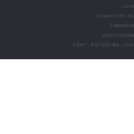
COPYR
京ICP备09091279号
京B2
广播电视节目制
北京怡生乐居信息服务
乐居房产、家居产品用户服务、产品咨询购买