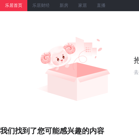
乐居首页
乐居财经
新房
家居
直播
去
我们找到了您可能感兴趣的内容