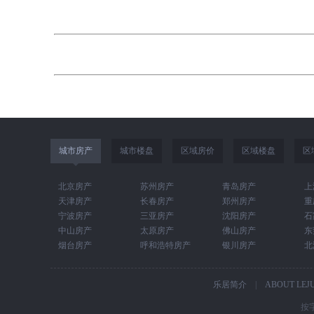
城市房产
城市楼盘
区域房价
区域楼盘
区
北京房产
苏州房产
青岛房产
上
天津房产
长春房产
郑州房产
重
宁波房产
三亚房产
沈阳房产
石
中山房产
太原房产
佛山房产
东
烟台房产
呼和浩特房产
银川房产
北
乐居简介
|
ABOUT LEJ
按