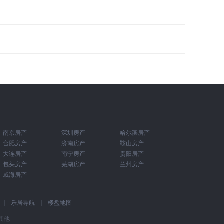
南京房产
深圳房产
哈尔滨房产
合肥房产
济南房产
鞍山房产
大连房产
南宁房产
贵阳房产
包头房产
芜湖房产
兰州房产
威海房产
|
乐居导航
|
楼盘地图
其他