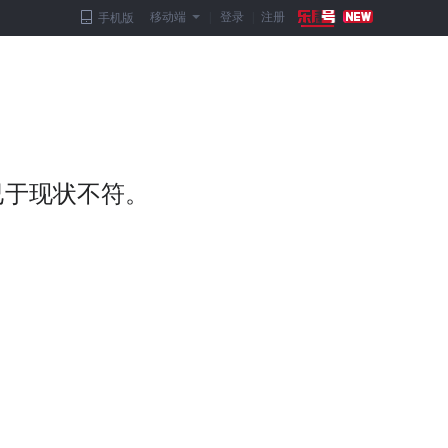
移动端
|
登录
|
注册
手机版
已于现状不符。