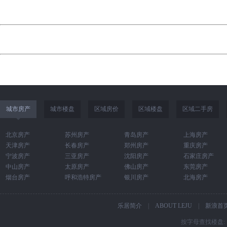
城市房产
城市楼盘
区域房价
区域楼盘
区域二手房
北京房产
苏州房产
青岛房产
上海房产
天津房产
长春房产
郑州房产
重庆房产
宁波房产
三亚房产
沈阳房产
石家庄房产
中山房产
太原房产
佛山房产
东莞房产
烟台房产
呼和浩特房产
银川房产
北海房产
乐居简介
|
ABOUT LEJU
|
新浪首
按字母查找楼盘