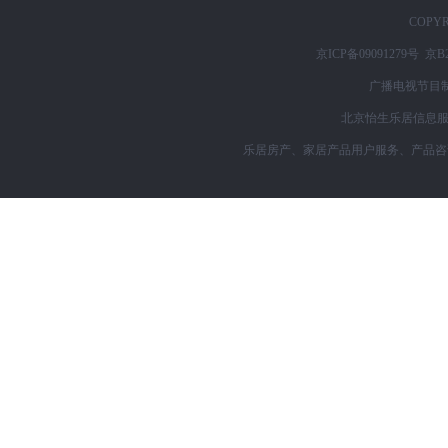
COPYR
京ICP备09091279号
京B2
广播电视节目制
北京怡生乐居信息服务
乐居房产、家居产品用户服务、产品咨询购买