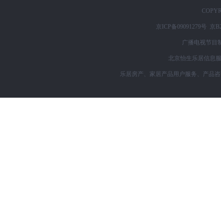
COPYR
京ICP备09091279号
京B2
广播电视节目制
北京怡生乐居信息服务
乐居房产、家居产品用户服务、产品咨询购买