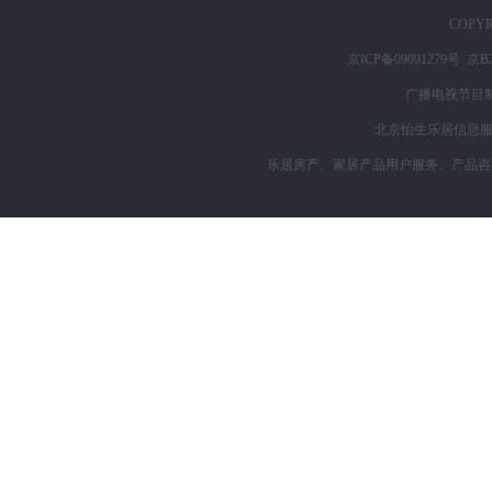
COPYR
京ICP备09091279号
京B2
广播电视节目制
北京怡生乐居信息服务
乐居房产、家居产品用户服务、产品咨询购买